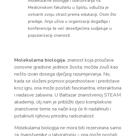
molekularne biologije i doktoriranja na
Medicinskom fakultetu u Splitu, odlučila je
ostvariti svoju strast prema edukaciji. Osim što
predaje, Anja uživa u organizaciji događaja i
konferencija te već desetljećima sudjeluje u
popularizaciji znanosti.
Molekularna biologija
, znanost koja proučava
osnovne gradivne jedinice života, možda zvuči kao
nešto izvan dosega dječjeg razumijevanja. No,
kada se složeni pojmovi pojednostave i predstave
kroz igru, ona može postati fascinantna, interaktivna
i nadasve zabavna. U Baltazar znanstvenoj STEAM
akademiji, cilj nam je približiti djeci kompleksne
znanstvene teme na način koji će ih nadahnuti i
potaknuti njihovu prirodnu radoznalost.
Molekularna biologija ne mora biti rezervirana samo
za znanstvenike u laboratoriju – ona može postati