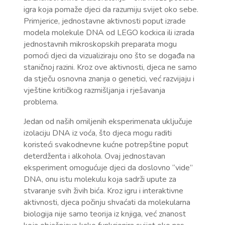
igra koja pomaže djeci da razumiju svijet oko sebe.
Primjerice, jednostavne aktivnosti poput izrade
modela molekule DNA od LEGO kockica ili izrada
jednostavnih mikroskopskih preparata mogu
pomoći djeci da vizualiziraju ono što se događa na
staničnoj razini. Kroz ove aktivnosti, djeca ne samo
da stječu osnovna znanja o genetici, već razvijaju i
vještine kritičkog razmišljanja i rješavanja
problema.
Jedan od naših omiljenih eksperimenata uključuje
izolaciju DNA iz voća, što djeca mogu raditi
koristeći svakodnevne kućne potrepštine poput
deterdženta i alkohola. Ovaj jednostavan
eksperiment omogućuje djeci da doslovno “vide”
DNA, onu istu molekulu koja sadrži upute za
stvaranje svih živih bića. Kroz igru i interaktivne
aktivnosti, djeca počinju shvaćati da molekularna
biologija nije samo teorija iz knjiga, već znanost