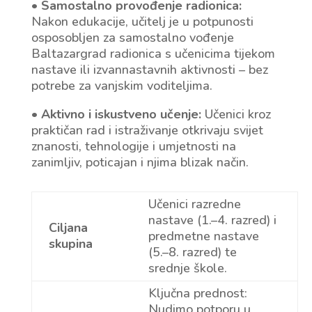
•
Samostalno provođenje radionica:
Nakon edukacije, učitelj je u potpunosti
osposobljen za samostalno vođenje
Baltazargrad radionica s učenicima tijekom
nastave ili izvannastavnih aktivnosti – bez
potrebe za vanjskim voditeljima.
•
Aktivno i iskustveno učenje:
Učenici kroz
praktičan rad i istraživanje otkrivaju svijet
znanosti, tehnologije i umjetnosti na
zanimljiv, poticajan i njima blizak način.
Učenici razredne
nastave (1.–4. razred) i
Ciljana
predmetne nastave
skupina
(5.–8. razred) te
srednje škole.
Ključna prednost:
Nudimo potporu u