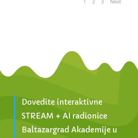
1
2
3
Next
Dovedite interaktivne
STREAM + AI radionice
Baltazargrad Akademije u