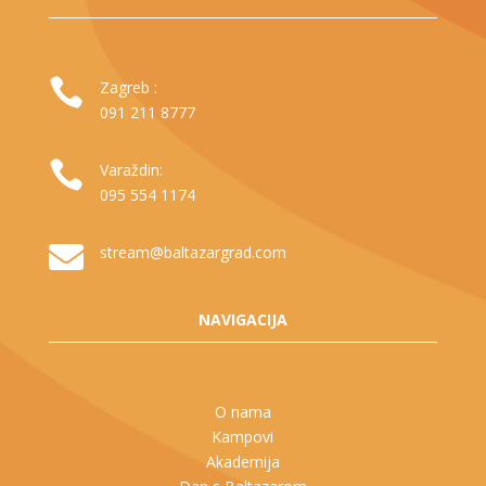

Zagreb :
091 211 8777

Varaždin:
095 554 1174

stream@baltazargrad.com
NAVIGACIJA
O nama
Kampovi
Akademija