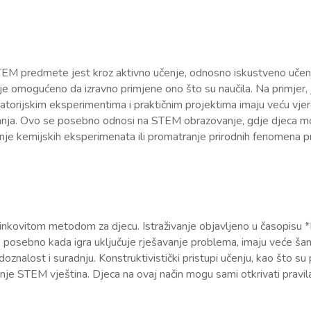
STEM predmete jest kroz aktivno učenje, odnosno iskustveno učenje
 je omogućeno da izravno primjene ono što su naučila. Na primjer, 
boratorijskim eksperimentima i praktičnim projektima imaju veću vj
anja. Ovo se posebno odnosi na STEM obrazovanje, gdje djeca mog
nje kemijskih eksperimenata ili promatranje prirodnih fenomena pruž
inkovitom metodom za djecu. Istraživanje objavljeno u časopisu *
 posebno kada igra uključuje rješavanje problema, imaju veće šan
adoznalost i suradnju. Konstruktivistički pristupi učenju, kao što su
janje STEM vještina. Djeca na ovaj način mogu sami otkrivati pravila 