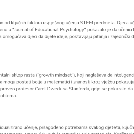
 od ključnih faktora uspješnog učenja STEM predmeta. Djeca uče j
vljeno u *Journal of Educational Psychology* pokazalo je da učenici
omogućava djeci da dijele ideje, postavljaju pitanja i zajednički
alni sklop rasta (“growth mindset”), koji naglašava da inteligencij
a mogu postati bolja u matematici i znanosti kroz vježbu pokazuju
 proveo profesor Carol Dweck sa Stanforda, gdje se pokazalo da 
problema.
ividualizirano učenje, prilagođeno potrebama svakog djeteta, ključ