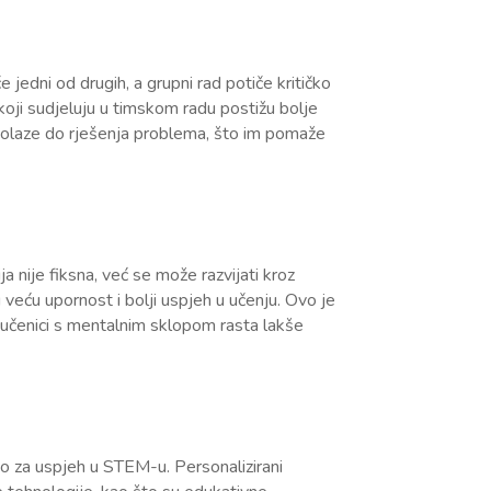
edni od drugih, a grupni rad potiče kritičko
 koji sudjeluju u timskom radu postižu bolje
 dolaze do rješenja problema, što im pomaže
a nije fiksna, već se može razvijati kroz
 veću upornost i bolji uspjeh u učenju. Ovo je
učenici s mentalnim sklopom rasta lakše
no za uspjeh u STEM-u. Personalizirani