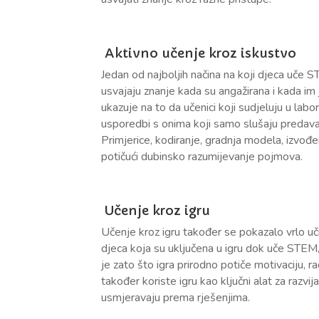
Aktivno učenje kroz iskustvo
Jedan od najboljih načina na koji djeca uče 
usvajaju znanje kada su angažirana i kada im
ukazuje na to da učenici koji sudjeluju u la
usporedbi s onima koji samo slušaju predav
Primjerice, kodiranje, gradnja modela, izvođe
potičući dubinsko razumijevanje pojmova.
Učenje kroz igru
Učenje kroz igru također se pokazalo vrlo uč
djeca koja su uključena u igru dok uče STEM,
je zato što igra prirodno potiče motivaciju, r
također koriste igru kao ključni alat za razvi
usmjeravaju prema rješenjima.