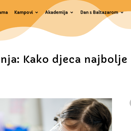
ama
Kampovi
Akademija
Dan s Baltazarom
nja: Kako djeca najbolj