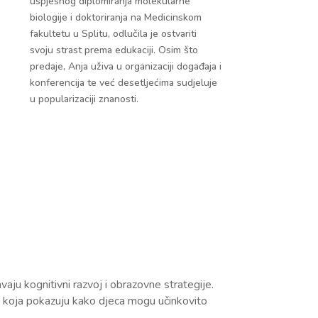
uspješnog diplomiranja molekularne
biologije i doktoriranja na Medicinskom
fakultetu u Splitu, odlučila je ostvariti
svoju strast prema edukaciji. Osim što
predaje, Anja uživa u organizaciji događaja i
konferencija te već desetljećima sudjeluje
u popularizaciji znanosti.
vaju kognitivni razvoj i obrazovne strategije.
ja koja pokazuju kako djeca mogu učinkovito